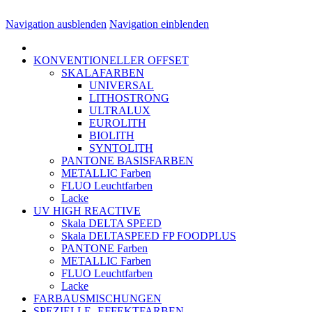
Navigation ausblenden
Navigation einblenden
KONVENTIONELLER OFFSET
SKALAFARBEN
UNIVERSAL
LITHOSTRONG
ULTRALUX
EUROLITH
BIOLITH
SYNTOLITH
PANTONE BASISFARBEN
METALLIC Farben
FLUO Leuchtfarben
Lacke
UV HIGH REACTIVE
Skala DELTA SPEED
Skala DELTASPEED FP FOODPLUS
PANTONE Farben
METALLIC Farben
FLUO Leuchtfarben
Lacke
FARBAUSMISCHUNGEN
SPEZIELLE- EFFEKTFARBEN