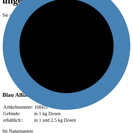
ungestrichene Papiere
Sie sind hier:
»
FARBAUSMISCHUNGEN
0%
Für ungestrichene Papiere
0%
Farbton angepasst
0%
Schnell wegschlagend
0%
Umschlagen
0%
Stapelfähigkeit
Blau Allianz PT 282
Artikelnummer:
168411
Gebinde:
in 1 kg Dosen
erhältlich::
in 1 und 2.5 kg Dosen
für Naturpapiere