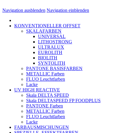
Navigation ausblenden
Navigation einblenden
KONVENTIONELLER OFFSET
SKALAFARBEN
UNIVERSAL
LITHOSTRONG
ULTRALUX
EUROLITH
BIOLITH
SYNTOLITH
PANTONE BASISFARBEN
METALLIC Farben
FLUO Leuchtfarben
Lacke
UV HIGH REACTIVE
Skala DELTA SPEED
Skala DELTASPEED FP FOODPLUS
PANTONE Farben
METALLIC Farben
FLUO Leuchtfarben
Lacke
FARBAUSMISCHUNGEN
SPEZIELLE- EFFEKTFARBEN