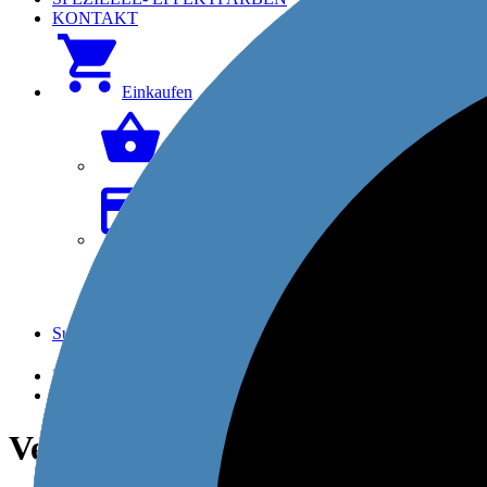
KONTAKT
Einkaufen
Warenkorb
Zur Kasse
Kundenkonto
Suchen
Kundenkonto
Warenkorb
Vert ROLEX Text UV-LED für g