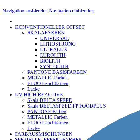
Navigation ausblenden
Navigation einblenden
KONVENTIONELLER OFFSET
SKALAFARBEN
UNIVERSAL
LITHOSTRONG
ULTRALUX
EUROLITH
BIOLITH
SYNTOLITH
PANTONE BASISFARBEN
METALLIC Farben
FLUO Leuchtfarben
Lacke
UV HIGH REACTIVE
Skala DELTA SPEED
Skala DELTASPEED FP FOODPLUS
PANTONE Farben
METALLIC Farben
FLUO Leuchtfarben
Lacke
FARBAUSMISCHUNGEN
SPEZIELLE- EFFEKTFARBEN