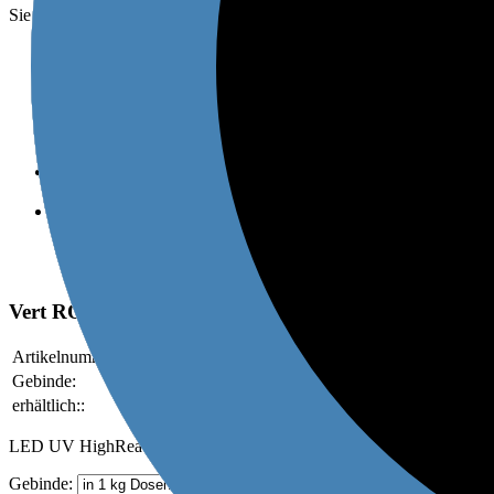
Sie sind hier:
»
FARBAUSMISCHUNGEN
0%
Für gestrichene Papiere
0%
Farbton angepasst
0%
Ozonfreie UV Trocknung
0%
Umschlagen
0%
Stapelfähigkeit
Vert ROLEX Text UV
Artikelnummer:
184200
Gebinde:
in 1 kg Dosen
erhältlich::
in 1 und 2.5 kg Dosen
LED UV HighReactive
Gebinde: