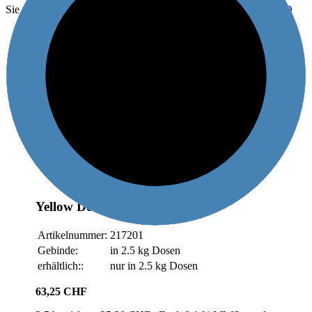
Sie sind hier:
»
UV HIGH REACTIVE
»
Skala DELTA SPEED
0%
Für Papier und Karton
0%
Schnellläufer 18'000
0%
Sofortiges Umschlagen
0%
Stapelfähigkeit
0%
Stapelhöhe
Yellow Delta Speed
Artikelnummer:
217201
Gebinde:
in 2.5 kg Dosen
erhältlich::
nur in 2.5 kg Dosen
63,25 CHF