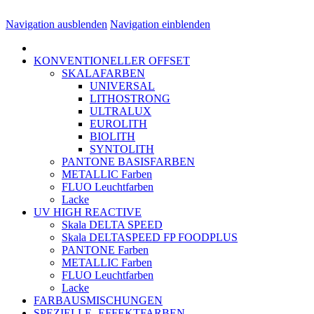
Navigation ausblenden
Navigation einblenden
KONVENTIONELLER OFFSET
SKALAFARBEN
UNIVERSAL
LITHOSTRONG
ULTRALUX
EUROLITH
BIOLITH
SYNTOLITH
PANTONE BASISFARBEN
METALLIC Farben
FLUO Leuchtfarben
Lacke
UV HIGH REACTIVE
Skala DELTA SPEED
Skala DELTASPEED FP FOODPLUS
PANTONE Farben
METALLIC Farben
FLUO Leuchtfarben
Lacke
FARBAUSMISCHUNGEN
SPEZIELLE- EFFEKTFARBEN